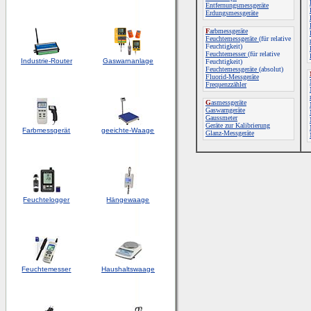
Entfernungsmessgeräte
Erdungsmessgeräte
F
arbmessgeräte
Feuchtemessgeräte
(für relative
Feuchtigkeit)
Feuchtemesser
(für relative
Industrie-Router
Gaswarnanlage
Feuchtigkeit)
Feuchtemessgeräte
(absolut)
Fluorid-Messgeräte
Frequenzzähler
G
asmessgeräte
Gaswarngeräte
Gaussmeter
Geräte zur Kalibrierung
Farbmessgerät
geeichte-Waage
Glanz-Messgeräte
Feuchtelogger
Hängewaage
Feuchtemesser
Haushaltswaage