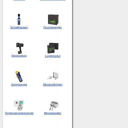
Schallmesser
Feuchteregler
Stroboskop
Logikmodul
Stromzange
Messumformer
Temperaturmessgerät
Messwandler