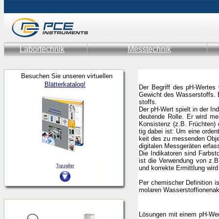
Labortechnik
Messtechnik
Besuchen Sie unseren virtuellen
Blätterkatalog!
Der Begriff des pH-Wertes 
Gewicht des Wasserstoffs. E
stoffs.
Der pH-Wert spielt in der In
deutende Rolle. Er wird me
Konsistenz (z.B. Früchten)
tig dabei ist: Um eine ord
keit des zu messenden Objek
digitalen Messgeräten erfass
Die Indikatoren sind Farbs
ist die Verwendung von z.B.
und korrekte Ermittlung wird 
Per chemischer Definition 
molaren Wasserstoffionenakt
pH = 
Lösungen mit einem pH-Wert 