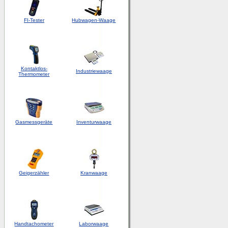
FI-Tester
Hubwagen-Waage
Kontaktlos-
Industriewaage
Thermometer
Gasmessgeräte
Inventurwaage
Geigerzähler
Kranwaage
Handtachometer
Laborwaage