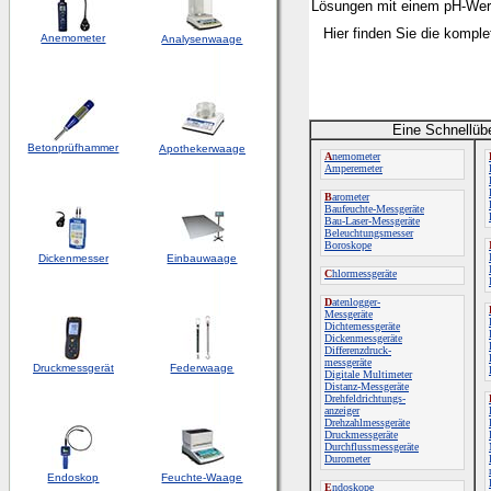
Lösungen mit einem pH-Wert 
Hier finden Sie die kompl
Anemometer
Analysenwaage
Eine Schnellüb
Betonprüfhammer
Apothekerwaage
A
nemometer
Amperemeter
B
arometer
Baufeuchte-Messgeräte
Bau-Laser-Messgeräte
Beleuchtungsmesser
Boroskope
Dickenmesser
Einbauwaage
C
hlormessgeräte
D
atenlogger-
Messgeräte
Dichtemessgeräte
Dickenmessgeräte
Differenzdruck-
messgeräte
Druckmessgerät
Federwaage
Digitale Multimeter
Distanz-Messgeräte
Drehfeldrichtungs-
anzeiger
Drehzahlmessgeräte
Druckmessgeräte
Durchflussmessgeräte
Durometer
Endoskop
Feuchte-Waage
E
ndoskope