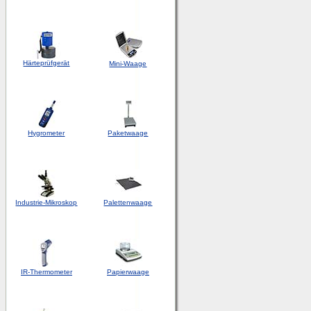
Härteprüfgerät
Mini-Waage
Hygrometer
Paketwaage
Industrie-Mikroskop
Palettenwaage
IR-Thermometer
Papierwaage