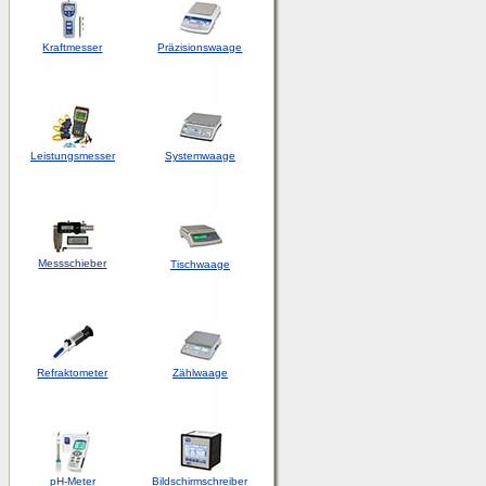
Kraftmesser
Präzisionswaage
Leistungsmesser
Systemwaage
Messschieber
Tischwaage
Refraktometer
Zählwaage
pH-Meter
Bildschirmschreiber