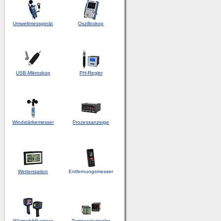
Umweltmessgerät
Oszilloskop
USB-Mikroskop
PH-Regler
Windstärkemesser
Prozessanzeige
Wetterstation
Entfernungsmesser
Wärmebildkamera
Temperaturregler