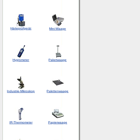
Härteprüfgerät
Mini-Waage
Hygrometer
Paketwaage
Industrie-Mikroskop
Palettenwaage
IR-Thermometer
Papierwaage