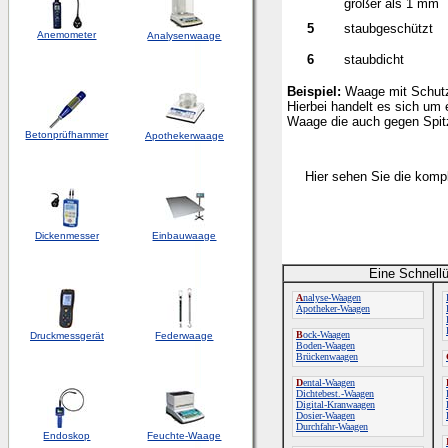
größer als 1 mm
5
staubgeschützt
Anemometer
Analysenwaage
6
staubdicht
Beispiel:
Waage mit Schut
Hierbei handelt es sich um
Waage die auch gegen Spitz
Betonprüfhammer
Apothekerwaage
Hier sehen Sie die komp
Dickenmesser
Einbauwaage
Eine Schnellü
A
nalyse-Waagen
Apotheker-Waagen
B
ock-Waagen
Druckmessgerät
Federwaage
Boden-Waagen
Brückenwaagen
D
ental-Waagen
Dichtebest.-Waagen
Digital-Kranwaagen
Dosier-Waagen
Durchfahr-Waagen
Endoskop
Feuchte-Waage