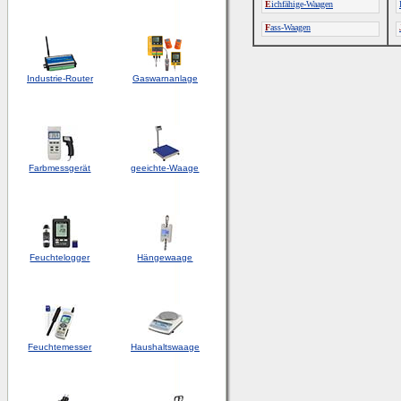
E
ichfähige-Waagen
F
ass-Waagen
Industrie-Router
Gaswarnanlage
Farbmessgerät
geeichte-Waage
Feuchtelogger
Hängewaage
Feuchtemesser
Haushaltswaage