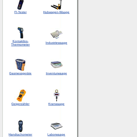
FI-Tester
Hubwagen-Waage
Kontaktlos-
Industriewaage
Thermometer
Gasmessgeräte
Inventurwaage
Geigerzähler
Kranwaage
Handtachometer
Laborwaage