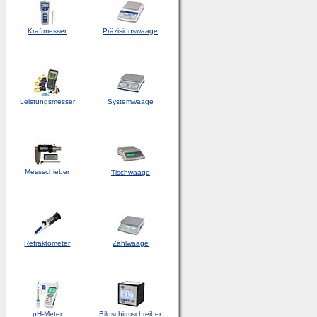
Kraftmesser
Präzisionswaage
Leistungsmesser
Systemwaage
Messschieber
Tischwaage
Refraktometer
Zählwaage
pH-Meter
Bildschirmschreiber