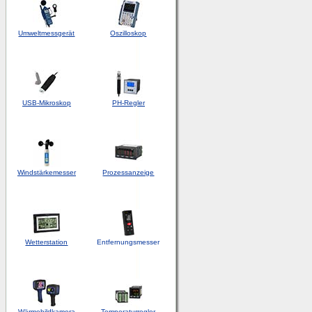
Umweltmessgerät
Oszilloskop
USB-Mikroskop
PH-Regler
Windstärkemesser
Prozessanzeige
Wetterstation
Entfernungsmesser
Wärmebildkamera
Temperaturregler