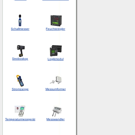
Schallmesser
Feuchteregler
Stroboskop
Logikmodul
Stromzange
Messumformer
Temperaturmessgerät
Messwandler