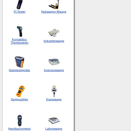
FI-Tester
Hubwagen-Waage
Kontaktlos-
Industriewaage
Thermometer
Gasmessgeräte
Inventurwaage
Geigerzähler
Kranwaage
Handtachometer
Laborwaage