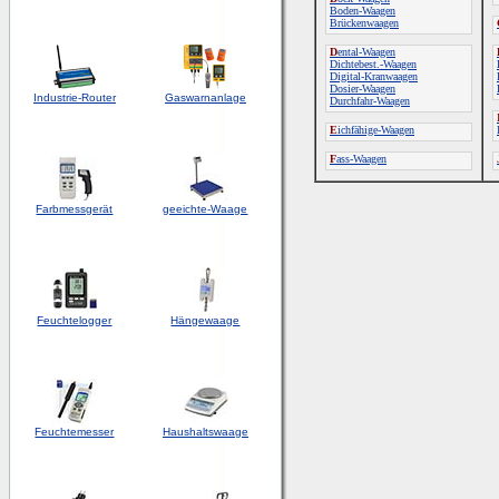
Boden-Waagen
Brückenwaagen
D
ental-Waagen
Dichtebest.-Waagen
Digital-Kranwaagen
Dosier-Waagen
Industrie-Router
Gaswarnanlage
Durchfahr-Waagen
E
ichfähige-Waagen
F
ass-Waagen
Farbmessgerät
geeichte-Waage
Feuchtelogger
Hängewaage
Feuchtemesser
Haushaltswaage