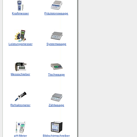
Kraftmesser
Präzisionswaage
Leistungsmesser
Systemwaage
Messschieber
Tischwaage
Refraktometer
Zählwaage
pH-Meter
Bildschirmschreiber