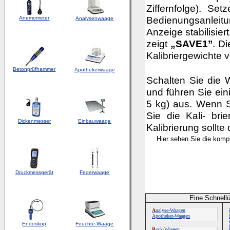
Ziffernfolge). Se
Bedienungsanleitun
Anemometer
Analysenwaage
Anzeige stabilisie
zeigt
„SAVE1’’
. D
Kalibriergewichte v
Betonprüfhammer
Apothekerwaage
Schalten Sie die
und führen Sie ein
5 kg) aus. Wenn S
Sie die Kali- bri
Dickenmesser
Einbauwaage
Kalibrierung sollte
Hier sehen Sie die komp
Druckmessgerät
Federwaage
Eine Schnellü
A
nalyse-Waagen
Apotheker-Waagen
Endoskop
Feuchte-Waage
B
ock-Waagen