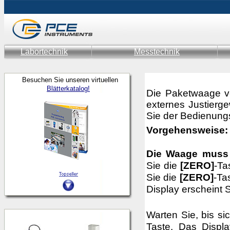
Labortechnik
Messtechnik
Besuchen Sie unseren virtuellen
Blätterkatalog!
Die Paketwaage ver
externes Justierg
Sie der Bedienung
Vorgehensweise:
Die Waage muss 
Sie die
[ZERO]
-Ta
Sie die
[ZERO]
-Ta
Display erscheint S
Warten Sie, bis sic
Taste. Das Displ