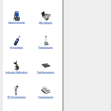
Härteprüfgerät
Mini-Waage
Hygrometer
Paketwaage
Industrie-Mikroskop
Palettenwaage
IR-Thermometer
Papierwaage