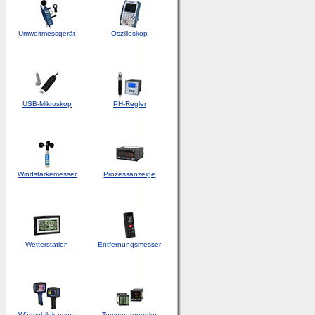
Umweltmessgerät
Oszilloskop
USB-Mikroskop
PH-Regler
Windstärkemesser
Prozessanzeige
Wetterstation
Entfernungsmesser
Wärmebildkamera
Temperaturregler