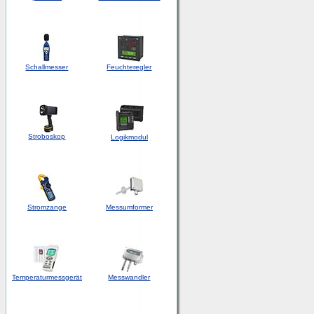
Schallmesser
Feuchteregler
Stroboskop
Logikmodul
Stromzange
Messumformer
Temperaturmessgerät
Messwandler