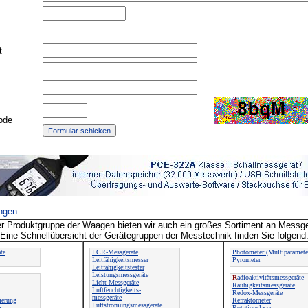
t
ode
ngen
r Produktgruppe der Waagen bieten wir auch ein großes Sortiment an Messge
Eine Schnellübersicht der Gerätegruppen der Messtechnik finden Sie folgend
te
LCR-Messgeräte
Photometer
(Multiparamete
Leitfähigkeitsmesser
Pyrometer
Leitfähigkeitstester
Leistungsmessgeräte
R
adioaktivitätsmessgeräte
Licht-Messgeräte
Rauhigkeitsmessgeräte
Luftfeuchtigkeits-
Redox-Messgeräte
messgeräte
ierung
Refraktometer
Luftströmungsmessgeräte
e
Rotationslaser-