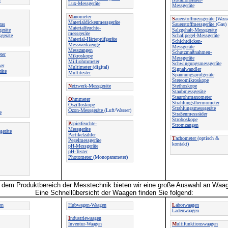
Lux-Messgeräte
Messgeräte
M
anometer
S
auerstoffmessgeräte
(Wass
Materialdickenmessgeräte
ras
Sauerstoffmessgeräte
(Gas)
Materialfeuchte-
geräte
Salzgehalt-Messgeräte
messgeräte
geräte
Schallpegel-Messgeräte
Material-Härteprüfgeräte
Schichtdicken-
Messwerkzeuge
Messgeräte
Messzangen
Schutzmaßnahmen-
ter
Mikroskope
Messgeräte
Milliohmmeter
Schwingungsmessgeräte
er
Multimeter
(digital)
Signalwandler
räte
Multitester
Spannungsprüfgeräte
Stereomikroskope
N
etzwerk-Messgeräte
Stethoskope
Staubmessgeräte
Staurohrmanometer
O
hmmeter
Strahlungsthermometer
Oszilloskope
Strahlungsmessgeräte
Ozon-Messgeräte
(Luft/Wasser)
e
Straßenmessräder
Stroboskope
P
apierfeuchte-
Stromzangen
Messgeräte
geräte
Partikelzähler
T
achometer
(optisch &
Pegelmessgeräte
kontakt)
pH-Messgeräte
pH-Tester
Photometer
(Monoparameter)
dem Produktbereich der Messtechnik bieten wir eine große Auswahl an Waa
Eine Schnellübersicht der Waagen finden Sie folgend:
en
Hubwagen-Waagen
L
aborwaagen
Ladenwaagen
I
ndustriewaagen
Inventur-Waagen
M
ultifunktionswaagen