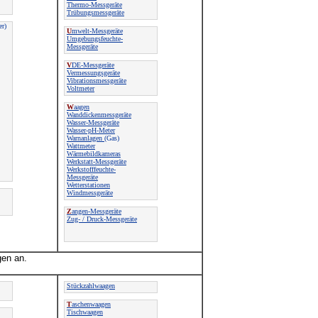
Thermo-Messgeräte
Trübungsmessgeräte
er)
U
mwelt-Messgeräte
Umgebungsfeuchte-
Messgeräte
V
DE-Messgeräte
Vermessungsgeräte
Vibrationsmessgeräte
Voltmeter
W
aagen
Wanddickenmessgeräte
Wasser-Messgeräte
Wasser-pH-Meter
Warnanlagen
(Gas)
Wattmeter
Wärmebildkameras
Werkstatt-Messgeräte
Werkstofffeuchte-
Messgeräte
Wetterstationen
Windmessgeräte
Z
angen-Messgeräte
Zug- / Druck-Messgeräte
gen an.
Stückzahlwaagen
T
aschenwaagen
Tischwaagen