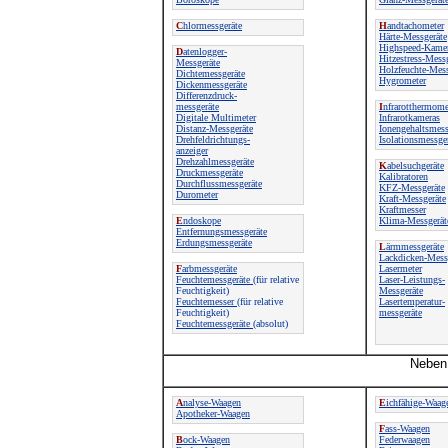
C
hlormessgeräte
H
andtachometer
Härte-Messgeräte
Highspeed-Kame
D
atenlogger-
Hitzestress-Mess
Messgeräte
Holzfeuchte-Mess
Dichtemessgeräte
Hygrometer
Dickenmessgeräte
Differenzdruck-
messgeräte
I
nfrarotthermome
Digitale Multimeter
Infrarotkameras
Distanz-Messgeräte
Ionengehaltsmess
Drehfeldrichtungs-
Isolationsmessge
anzeiger
Drehzahlmessgeräte
K
abelsuchgeräte
Druckmessgeräte
Kalibratoren
Durchflussmessgeräte
KFZ-Messgeräte
Durometer
Kraft-Messgeräte
Kraftmesser
E
ndoskope
Klima-Messgerät
Entfernungsmessgeräte
Erdungsmessgeräte
L
ärmmessgeräte
Lackdicken-Mess
F
arbmessgeräte
Lasermeter
Feuchtemessgeräte
(für relative
Laser-Leistungs-
Feuchtigkeit)
Messgeräte
Feuchtemesser
(für relative
Lasertemperatur-
Feuchtigkeit)
messgeräte
Feuchtemessgeräte
(absolut)
Neben 
A
nalyse-Waagen
E
ichfähige-Waag
Apotheker-Waagen
F
ass-Waagen
B
ock-Waagen
Federwaagen