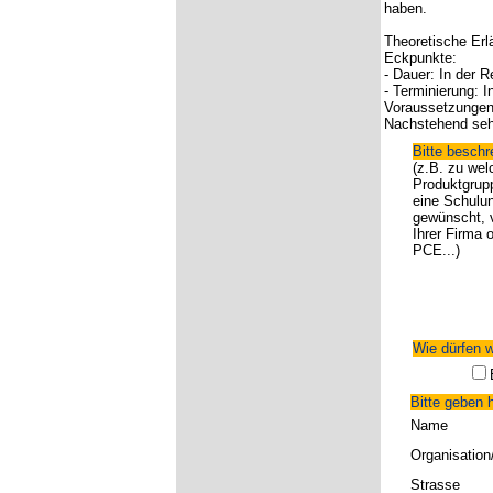
haben.
Theoretische Erl
Eckpunkte:
- Dauer: In der 
- Terminierung: I
Voraussetzungen:
Nachstehend sehe
Bitte besch
(z.B. zu wel
Produktgrup
eine Schulu
gewünscht, v
Ihrer Firma o
PCE...)
Wie dürfen w
Bitte geben h
Name
Organisation
Strasse