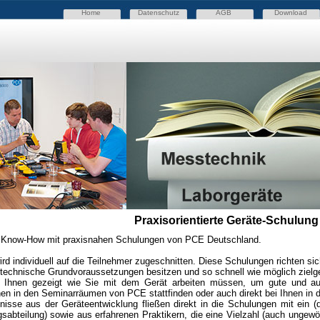
Home
Datenschutz
AGB
Download
Praxisorientierte Geräte-Schulung
hr Know-How mit praxisnahen Schulungen von PCE Deutschland.
rd individuell auf die Teilnehmer zugeschnitten. Diese Schulungen richten si
technische Grundvoraussetzungen besitzen und so schnell wie möglich zielgeri
 Ihnen gezeigt wie Sie mit dem Gerät arbeiten müssen, um gute und aus
n in den Seminarräumen von PCE stattfinden oder auch direkt bei Ihnen in d
isse aus der Geräteentwicklung fließen direkt in die Schulungen mit ein (di
abteilung) sowie aus erfahrenen Praktikern, die eine Vielzahl (auch ungewöh