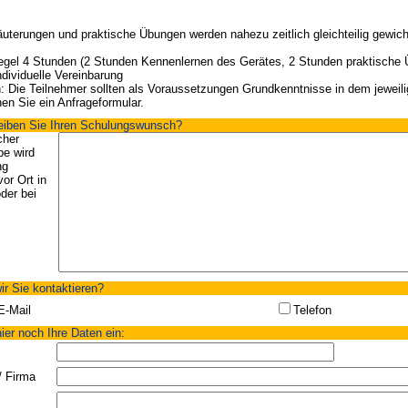
äuterungen und praktische Übungen werden nahezu zeitlich gleichteilig gewich
Regel 4 Stunden (2 Stunden Kennenlernen des Gerätes, 2 Stunden praktische
ndividuelle Vereinbarung
 Die Teilnehmer sollten als Voraussetzungen Grundkenntnisse in dem jeweili
n Sie ein Anfrageformular.
reiben Sie Ihren Schulungswunsch?
cher
pe wird
ng
or Ort in
der bei
ir Sie kontaktieren?
E-Mail
Telefon
ier noch Ihre Daten ein:
/ Firma