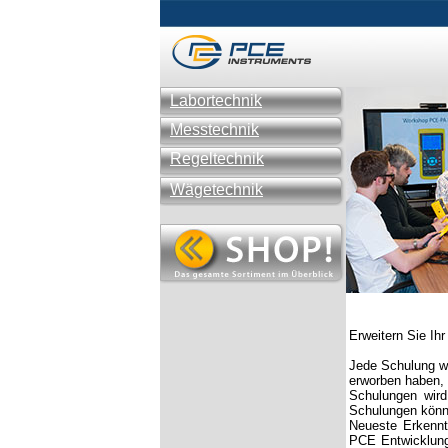
Labortechnik
Messtechnik
Regeltechnik
Wägetechnik
Erweitern Sie I
Jede Schulung wi
erworben haben, 
Schulungen wird
Schulungen könne
Neueste Erkenntn
PCE Entwicklungs