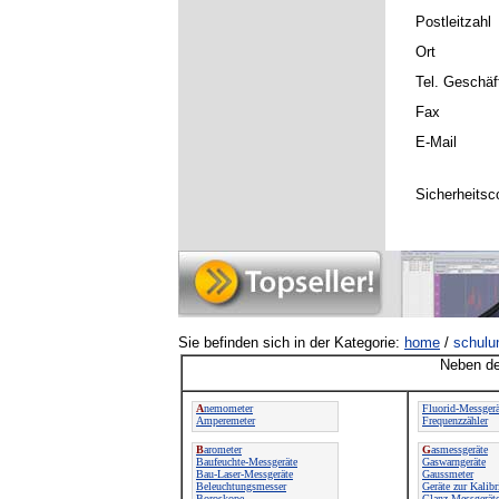
Postleitzahl
Ort
Tel. Geschäf
Fax
E-Mail
Sicherheitsc
Sie befinden sich in der Kategorie:
home
/
schulu
Neben de
A
nemometer
Fluorid-Messgerä
Amperemeter
Frequenzzähler
B
arometer
G
asmessgeräte
Baufeuchte-Messgeräte
Gaswarngeräte
Bau-Laser-Messgeräte
Gaussmeter
Beleuchtungsmesser
Geräte zur Kalibr
Boroskope
Glanz-Messgerät