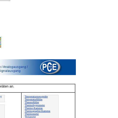
räten an.
:
r)
Temperaturmessgeräte
Temperaturfühler
Thermofühler
Thermohygrometer
Thermo-Kameras
Thermographie-Kameras
Thermometer
Teslameter